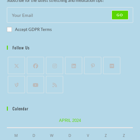
Subscribe for the latest stretching and meditation tips!
GO
Accept GDPR Terms
Follow Us
Calendar
APRIL 2024
M
D
W
D
V
Z
Z