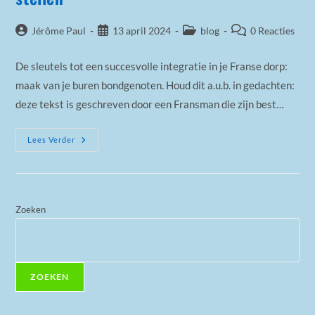
Bericht
Bericht
Berichtcategorie:
Bericht
Jérôme Paul
13 april 2024
blog
0 Reacties
auteur:
gepubliceerd
reacties:
op:
De sleutels tot een succesvolle integratie in je Franse dorp:
maak van je buren bondgenoten. Houd dit a.u.b. in gedachten:
deze tekst is geschreven door een Fransman die zijn best…
100
Lees Verder
Vragen
Om
Aan
Je
Franse
Buren
Te
Zoeken
Stellen
ZOEKEN