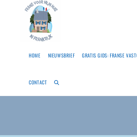
Ga
naar
inhoud
HOME
NIEUWSBRIEF
GRATIS GIDS: FRANSE VAS
CONTACT
TOGGLE
WEBSITE
ZOEKEN