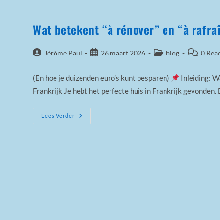
Wat betekent “à rénover” en “à rafra
Bericht
Bericht
Berichtcategorie:
Bericht
Jérôme Paul
26 maart 2026
blog
0 Reac
auteur:
gepubliceerd
reacties:
op:
(En hoe je duizenden euro’s kunt besparen)
Inleiding: W
Frankrijk Je hebt het perfecte huis in Frankrijk gevonden. 
Wat
Lees Verder
Betekent
“à
Rénover”
En
“à
Rafraîchir”
In
Franse
Vastgoedadvertenties?