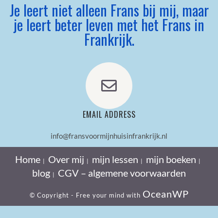
Je leert niet alleen Frans bij mij, maar
je leert beter leven met het Frans in
Frankrijk.
EMAIL ADDRESS
info@fransvoormijnhuisinfrankrijk.nl
Home
Over mij
mijn lessen
mijn boeken
blog
CGV – algemene voorwaarden
OceanWP
© Copyright - Free your mind with