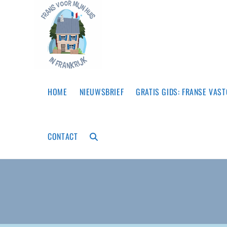
Ga
naar
inhoud
HOME
NIEUWSBRIEF
GRATIS GIDS: FRANSE VAS
CONTACT
TOGGLE
WEBSITE
ZOEKEN