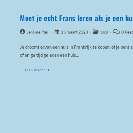
Moet je echt Frans leren als je een hu
Bericht
Bericht
Berichtcategorie:
Bericht
Jérôme Paul
13 maart 2023
blog
0 Reac
auteur:
gepubliceerd
reacties:
op:
Je droomt ervan een huis in Frankrijk te kopen, of je bent a
of enige tijd geleden een huis…
Moet
Lees Verder
Je
Echt
Frans
Leren
Als
Je
Een
Huis
In
Frankrijk
Hebt?